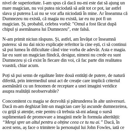
nivel de superioritate. I-am spus că dacă nu-mi este dat să ajung un
mare magician, nu voi putea niciodată să arăt tot ce pot, iar astfel
slava și puterea Lui nu se vor afla niciodată în mine. Ar înseamna că
Dumnezeu nu există, că magia nu există, iar eu nu pot fi un
magician. Și, probabil, celebra vorbă: "Omul a fost făcut după
chipul și asemănarea lui Dumnezeu", este falsă.
N-am primit niciun răspuns. Și, astfel, am învățat ce înseamnă
puterea: să nu dai nicio explicație referitor la cine ești, ci să continui
să pui lumea în dificultate când vine vorba de adevăr. Asta e magia.
Iar eu sunt un magician fiindcă, desigur, nimeni nu crede eu sunt
Dumnezeu și că exist în fiecare din voi, că fac parte din realitatea
voastră, chiar acum.
Poți să pui semn de egalitate între două entități de putere, de natură
diferită, prin intermediul unui act de creație care implică criteriul
asemănării cu un fenomen de receptare a unei imagini veridice
asupra realității neobservabile?
Concomitent cu magia se dezvoltă și pătrunderea în alte universuri.
Dacă m-am deghizat într-un magician care își ascunde dumnezeirea,
cu grijă și atenție, este pentru că trebuia să-mi adaug o sursă
suplimentară de promovare a imaginii mele în formula alterității:
“Mergi spre un altul pentru a obține ceea ce tu nu ai.”
Dacă, în
acest sens, aș face o trimitere la personajul lui John Fowles, iată ce