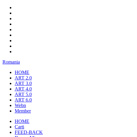
Romania
HOME
ART 2.0
ART 3.0
ART 4.0
ART 5.0
ART 6.0
Webn
Member
HOME
Carti
FEED-BACK