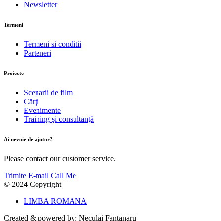
Newsletter
Termeni
Termeni si conditii
Parteneri
Proiecte
Scenarii de film
Cărţi
Evenimente
Training şi consultanţă
Ai nevoie de ajutor?
Please contact our customer service.
Trimite E-mail
Call Me
© 2024 Copyright
LIMBA ROMANA
Created & powered by: Neculai Fantanaru