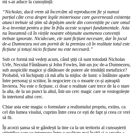
mi s-ar aduce la cunoștință:
“Nicholas, dacă vrem să încercăm să reproducem fie și numai
parțial câte ceva despre legile misterioase care guvernează existența
atunci trebuie să știm să depășim unele din convențiile pe care omul
le-a inventat pentru a ține în frâu aceste scopuri fundamentale. Asta
nu înseamnă că în viețile noastre obișnuite asemenea convenții
trebuie ignorate. Nicidecum, ele sunt ficțiuni necesare, dar în jocul
de-a Dumnezeu noi am pornit de la premiza că în realitate totul este
ficțiune și totuși nicio ficțiune nu este necesară.”
Sub ce formă mă vedeți acum, când știți că sunt totodată Nicholas
Urfe, Neculai Fântânaru și John Fowles, într-un joc de-a Dumnezeu,
sub auspiciile magice și dătătoare de putere ale trinității metafizice?
Probabil, vă închipuiți că mă aflu la mijloc de lumi: o întâlnire aparte
între personaj și scriitor, în negociere cu o moarte ce-și așteaptă
învierea. Nu este o ficțiune, ci doar o realitate care trece de la o stare
la alta, de la un punct la altul, într-un cerc magic care se rostogolește
în interiorul altui cerc.
Chiar asta este magia: o formulare a realismului propriu, extins, ca
cel din lumea visului, cuprins între ceea ce ești de fapt și ceea ce vrei
să fii.
Îți acorzi șansa să te gândești la tine ca la un teritoriu al cunoașterii
științifice care se interpune între o realitate mai înaltă și o creație a