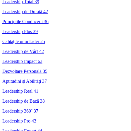
Leadership Total
39
Leadership de Durată
42
Principiile Conducerii
36
Leadership Plus
39
Calitățile unui Lider
25
Leadership de Vårf
42
Leadership Impact
63
Dezvoltare Personală
35
Aptitudini și Abilități
37
Leadership Real
41
Leadership de Bază
38
Leadership 360˚
37
Leadership Pro
43
Leadership Expert
44