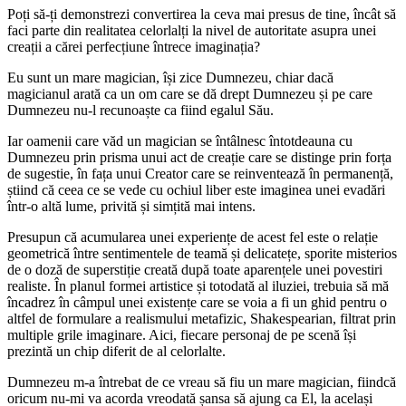
Poți să-ți demonstrezi convertirea la ceva mai presus de tine, încât să
faci parte din realitatea celorlalți la nivel de autoritate asupra unei
creații a cărei perfecțiune întrece imaginația?
Eu sunt un mare magician, își zice Dumnezeu, chiar dacă
magicianul arată ca un om care se dă drept Dumnezeu și pe care
Dumnezeu nu-l recunoaște ca fiind egalul Său.
Iar oamenii care văd un magician se întâlnesc întotdeauna cu
Dumnezeu prin prisma unui act de creație care se distinge prin forța
de sugestie, în fața unui Creator care se reinventează în permanență,
știind că ceea ce se vede cu ochiul liber este imaginea unei evadări
într-o altă lume, privită și simțită mai intens.
Presupun că acumularea unei experiențe de acest fel este o relație
geometrică între sentimentele de teamă și delicatețe, sporite misterios
de o doză de superstiție creată după toate aparențele unei povestiri
realiste. În planul formei artistice și totodată al iluziei, trebuia să mă
încadrez în câmpul unei existențe care se voia a fi un ghid pentru o
altfel de formulare a realismului metafizic, Shakespearian, filtrat prin
multiple grile imaginare. Aici, fiecare personaj de pe scenă își
prezintă un chip diferit de al celorlalte.
Dumnezeu m-a întrebat de ce vreau să fiu un mare magician, fiindcă
oricum nu-mi va acorda vreodată șansa să ajung ca El, la același