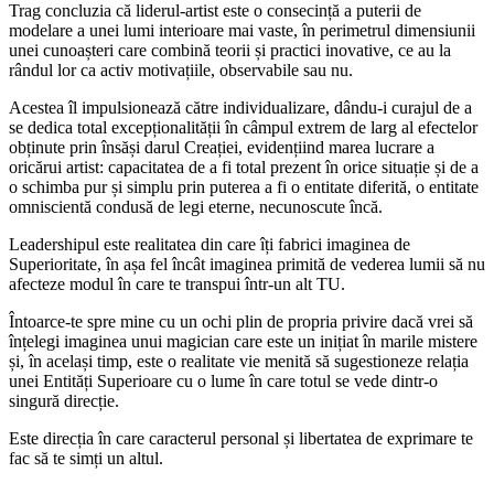
Trag concluzia că liderul-artist este o consecință a puterii de
modelare a unei lumi interioare mai vaste, în perimetrul dimensiunii
unei cunoașteri care combină teorii și practici inovative, ce au la
rândul lor ca activ motivațiile, observabile sau nu.
Acestea îl impulsionează către individualizare, dându-i curajul de a
se dedica total excepționalității în câmpul extrem de larg al efectelor
obținute prin însăși darul Creației, evidențiind marea lucrare a
oricărui artist: capacitatea de a fi total prezent în orice situație și de a
o schimba pur și simplu prin puterea a fi o entitate diferită, o entitate
omniscientă condusă de legi eterne, necunoscute încă.
Leadershipul este realitatea din care îți fabrici imaginea de
Superioritate, în așa fel încât imaginea primită de vederea lumii să nu
afecteze modul în care te transpui într-un alt TU.
Întoarce-te spre mine cu un ochi plin de propria privire
dacă vrei să
înțelegi imaginea unui magician care este un inițiat în marile mistere
și, în același timp, este o realitate vie menită să sugestioneze relația
unei Entități Superioare cu o lume în care totul se vede dintr-o
singură direcție.
Este direcția în care caracterul personal și libertatea de exprimare te
fac să te simți un altul.