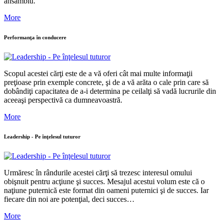
ansamblu.
More
Performanţa în conducere
Scopul acestei cărţi este de a vă oferi cât mai multe informaţii
preţioase prin exemple concrete, şi de a vă arăta o cale prin care să
dobândiţi capacitatea de a-i determina pe ceilalţi să vadă lucrurile din
aceeaşi perspectivă ca dumneavoastră.
More
Leadership - Pe înţelesul tuturor
Urmăresc în rândurile acestei cărţi să trezesc interesul omului
obişnuit pentru acţiune şi succes. Mesajul acestui volum este că o
naţiune puternică este format din oameni puternici şi de succes. Iar
fiecare din noi are potenţial, deci succes…
More