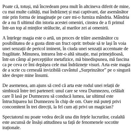
Poate că, totuși, mă încredeam prea mult în altcineva diferit de mine,
cu mai multe calități, mai îndrăzneț și mai captivant, dar asemănător
mie prin forma de imaginație pe care mi-o furniza mândria. Mândria
de a nu fi ultimul din istoria acestei omeniri, cinstea de a fi primul
într-un top al minților strălucite, al marilor zei ai omenirii.
A înțelege magia este o artă, un proces de trăire asemănător cu
posibilitatea de a gusta dintr-un fruct oprit: trebuie să te lași în voia
unei senzații de pericol iminent, în ciuda unei senzații accentuate de
fragilitate. Minunea, intrarea într-o altă situație, mai primejdioasă,
într-un câmp al percepțiilor metafizice, mă binedispunea, mă fascina
ca pe ceva ce îmi depășea cele mai îndrăznețe visuri. Arta este magia
de a scrie cu cerneală invizibilă cuvântul „Surprinzător” pe o singură
idee despre mine însumi.
De asemenea, am ajuns să cred că arta este rodul unei relații de
simbioză între trei parteneri: unul care se vrea Dumnezeu, celălalt
care îl lasă pe Dumnezeu să conducă lumea, iar ultimul este
întruchiparea lui Dumnezeu în chip de om. Oare mă puteți privi
concomitent în trei direcții, la fel cum ați privi un magician?
Spectatorul nu poate vedea decât una din fețele lucrurilor, cealaltă
este ascunsă de însăși atitudinea sa față de fenomenele socotite
iraționale.