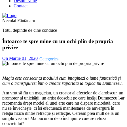
Despre Mine
Contact
Neculai Fântânaru
Totul depinde de cine conduce
Întoarce-te spre mine cu un ochi plin de propria
privire
On Martie 01, 2020
Magia este consecința modului cum imaginezi o lume fantastică și
cum o transfigurezi într-o creație raportată la logica lui Dumnezeu.
Am vrut să fiu un magician, un creator al efectelor de clarobscur, un
promotor al unicității, un artist deosebit pe care însăși Dumnezeu l-ar
recomanda drept model al unei arte care nu dispare niciodată, care
nu se învechește, ci își efectuează manifestarea de anvergură în
relația fizică dintre refracție și reflecție. Ceream prea mult de la un
simplu visător? Mă bucuram de o închipuire care se refuză
concretului?