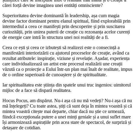
cărei forță devine imaginea unei entități omnisciente?
Superioritatea devine dominantă în leadership, așa cum magia
devine factor dominant pentru elanul spiritual, fiind explorabilă prin
intermediul a ceea ce manifești prin descoperire și prin suscitarea
curiozității, prin unirea puterii de creație cu rezonanța acelor curenți
de energie care intră în structura unei noi realități de a fi.
Ceea ce ești și ceea ce izbutești să realizezi este o consecință a
manifestării interiorizării cu ajutorul proceselor de creație, având ca
rezultat atributele: inspirație, viziune și revelație. Așadar, experiența
care individualizează un artist este procesul realizării une creații
văzută ca o proiecție a Eului într-un plan mai înalt de realitate, impus
de o ordine superioară de cunoaștere și de spiritualitate.
Iar spiritualitatea este știința din spatele unui truc ingenios: uimitorul
mijloc de a face să dispară realitatea.
Hocus Pocus, am dispărut. Nu-i așa că nu mă vedeți? Nu-i așa că nu
mă înțelegeți? Cu toate astea, știți că sunt deja în mintea voastră și că
mintea voastră citește mai departe, chiar dacă nu știe ce urmează,
fiindcă excepționala putere a unei minți geniale și a unui suflet mare
își armonizează aspirațiile prin acea stare de spectacol, de surpriză și
detașare de cotidian.