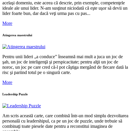
acelaşi domeniu, este aceea că descrie, prin exemple, competenţele
ideale ale unui lider. N-am susţinut niciodată că eşte uşor să devii un
lider foarte bun, dar dacă veţi urma pas cu pas...
More
Atingerea maestrului
Pentru unii lideri „a conduce” înseamnă mai mult a juca un joc de
şah, un joc de inteligenţă şi perspicacitate; pentru alţii un joc de
noroc, un joc pe care cred că-l pot câştiga mergând de fiecare dată la
risc şi pariind totul pe o singură carte.
More
Leadership Puzzle
Am scris această carte, care combină într-un mod simplu dezvoltarea
personală cu leadershipul, ca pe un joc de puzzle, unde trebuie să
combinaţi toate piesele date pentru a reconstitui imaginea de