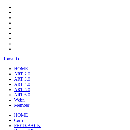
Romania
HOME
ART 2.0
ART 3.0
ART 4.0
ART 5.0
ART 6.0
Webn
Member
HOME
Carti
FEED-BACK