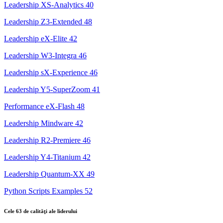
Leadership XS-Analytics
40
Leadership Z3-Extended
48
Leadership eX-Elite
42
Leadership W3-Integra
46
Leadership sX-Experience
46
Leadership Y5-SuperZoom
41
Performance eX-Flash
48
Leadership Mindware
42
Leadership R2-Premiere
46
Leadership Y4-Titanium
42
Leadership Quantum-XX
49
Python Scripts Examples
52
Cele 63 de calităţi ale liderului