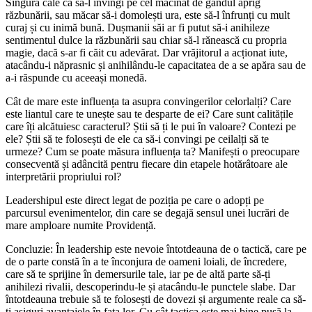
Singura cale ca să-l învingi pe cel măcinat de gândul aprig
răzbunării, sau măcar să-i domolești ura, este să-l înfrunți cu mult
curaj și cu inimă bună. Dușmanii săi ar fi putut să-i anihileze
sentimentul dulce la răzbunării sau chiar să-l rănească cu propria
magie, dacă s-ar fi căit cu adevărat. Dar vrăjitorul a acționat iute,
atacându-i năprasnic și anihilându-le capacitatea de a se apăra sau de
a-i răspunde cu aceeași monedă.
Cât de mare este influența ta asupra convingerilor celorlalți? Care
este liantul care te unește sau te desparte de ei? Care sunt calitățile
care îți alcătuiesc caracterul? Știi să ți le pui în valoare? Contezi pe
ele? Știi să te folosești de ele ca să-i convingi pe ceilalți să te
urmeze? Cum se poate măsura influența ta? Manifești o preocupare
consecventă și adâncită pentru fiecare din etapele hotărâtoare ale
interpretării propriului rol?
Leadershipul este direct legat de poziția pe care o adopți pe
parcursul evenimentelor, din care se degajă sensul unei lucrări de
mare amploare numite Providență.
Concluzie:
În leadership este nevoie întotdeauna de o tactică, care pe
de o parte constă în a te înconjura de oameni loiali, de încredere,
care să te sprijine în demersurile tale, iar pe de altă parte să-ți
anihilezi rivalii, descoperindu-le și atacându-le punctele slabe. Dar
întotdeauna trebuie să te folosești de dovezi și argumente reale ca să-
ți asiguri avantajele în fața lor. Cu cât tactica este mai bine pusă la