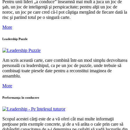
Pentru unii lideri „a conduce” înseamnă mai mult a juca un joc de
şah, un joc de inteligenţă şi perspicacitate; pentru alţii un joc de
noroc, un joc pe care cred că-l pot câştiga mergând de fiecare dată la
risc şi pariind totul pe o singură carte.
More
Leadership Puzzle
Am scris această carte, care combină într-un mod simplu dezvoltarea
personală cu leadershipul, ca pe un joc de puzzle, unde trebuie să
combinaţi toate piesele date pentru a reconstitui imaginea de
ansamblu.
More
Performanţa în conducere
Scopul acestei cărţi este de a vă oferi cât mai multe informaţii
preţioase prin exemple concrete, şi de a vă arăta o cale prin care să
dobândiţi capacitatea de a-i determina pe ceilalţi să vadă lucrurile din