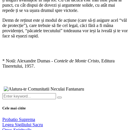
punct, cu cât dispui de dovezi și argumente solide, cu atât mai
repede ți se va ușura drumul spre victorie.
Demn de reținut este și modul de acțiune (care să-ți asigure acel “văl
de protecție”), care trebuie să fie cel legal, căci fără a fi mâna
providenței, “păcatele trecutului” totdeauna vor ieși la iveală și te vor
face să eșuezi rapid.
* Notă:
Alexandre Dumas
- Contele de Monte Cristo
, Editura
Tineretului, 1957.
Cele mai citite
Probatio Suprema
Legea Sigiliului Sacru
Opus Spiritualis