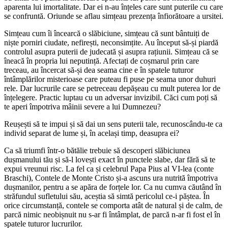
aparenta lui imortalitate. Dar ei n-au înțeles care sunt puterile cu care
se confruntă. Oriunde se aflau simțeau prezența înfiorătoare a ursitei.
Simțeau cum îi încearcă o slăbiciune, simțeau că sunt bântuiți de
niște porniri ciudate, nefirești, neconsimțite. Au început să-și piardă
controlul asupra puterii de judecată și asupra rațiunii. Simțeau că se
îneacă în propria lui neputință. Afectați de coșmarul prin care
treceau, au încercat să-și dea seama cine e în spatele tuturor
întâmplărilor misterioase care puteau fi puse pe seama unor duhuri
rele. Dar lucrurile care se petreceau depășeau cu mult puterea lor de
înțelegere. Practic luptau cu un adversar invizibil. Căci cum poți să
te aperi împotriva mâinii severe a lui Dumnezeu?
Reușești să te impui și să dai un sens puterii tale, recunoscându-te ca
individ separat de lume și, în același timp, deasupra ei?
Ca să triumfi într-o bătălie trebuie să descoperi slăbiciunea
dușmanului tău și să-l lovești exact în punctele slabe, dar fără să te
expui vreunui risc. La fel ca și celebrul Papa Pius al VI-lea (conte
Braschi), Contele de Monte Cristo și-a ascuns ura nutrită împotriva
dușmanilor, pentru a se apăra de forțele lor. Ca nu cumva căutând în
străfundul sufletului său, aceștia să simtă pericolul ce-i păștea. În
orice circumstanță, contele se comporta atât de natural și de calm, de
parcă nimic neobișnuit nu s-ar fi întâmplat, de parcă n-ar fi fost el în
spatele tuturor lucrurilor.