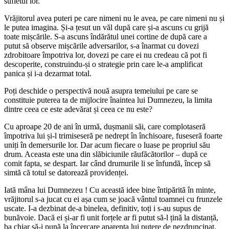
sufletul lor.
Vrăjitorul avea puteri pe care nimeni nu le avea, pe care nimeni nu și
le putea imagina. Și-a țesut un văl după care și-a ascuns cu grijă
toate mișcările. S-a ascuns îndărătul unei cortine de după care a
putut să observe mișcările adversarilor, s-a înarmat cu dovezi
zdrobitoare împotriva lor, dovezi pe care ei nu credeau că pot fi
descoperite, construindu-și o strategie prin care le-a amplificat
panica și i-a dezarmat total.
Poți deschide o perspectivă nouă asupra temeiului pe care se
constituie puterea ta de mijlocire înaintea lui Dumnezeu, la limita
dintre ceea ce este adevărat și ceea ce nu este?
Cu aproape 20 de ani în urmă, dușmanii săi, care complotaseră
împotriva lui și-l trimiseseră pe nedrept în închisoare, fuseseră foarte
uniți în demersurile lor. Dar acum fiecare o luase pe propriul său
drum. Aceasta este una din slăbiciunile răufăcătorilor – după ce
comit fapta, se despart. Iar când drumurile li se înfundă, încep să
simtă că totul se datorează providenței.
Iată mâna lui Dumnezeu ! Cu această idee bine întipărită în minte,
vrăjitorul s-a jucat cu ei așa cum se joacă vântul toamnei cu frunzele
uscate. I-a dezbinat de-a binelea, definitiv, toți i s-au supus de
bunăvoie. Dacă ei și-ar fi unit forțele ar fi putut să-l țină la distanță,
ba chiar să-i pună la încercare aparenta lui putere de nezdruncinat,