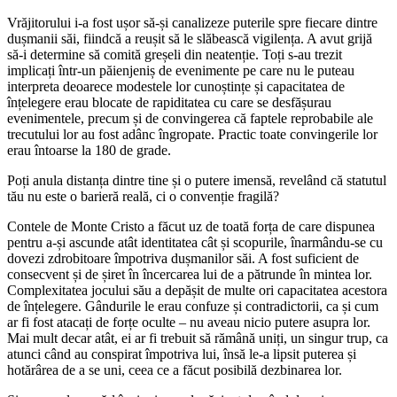
Vrăjitorului i-a fost ușor să-și canalizeze puterile spre fiecare dintre
dușmanii săi, fiindcă a reușit să le slăbească vigilența. A avut grijă
să-i determine să comită greșeli din neatenție. Toți s-au trezit
implicați într-un păienjeniș de evenimente pe care nu le puteau
interpreta deoarece modestele lor cunoștințe și capacitatea de
înțelegere erau blocate de rapiditatea cu care se desfășurau
evenimentele, precum și de convingerea că faptele reprobabile ale
trecutului lor au fost adânc îngropate. Practic toate convingerile lor
erau întoarse la 180 de grade.
Poți anula distanța dintre tine și o putere imensă, revelând că statutul
tău nu este o barieră reală, ci o convenție fragilă?
Contele de Monte Cristo a făcut uz de toată forța de care dispunea
pentru a-și ascunde atât identitatea cât și scopurile, înarmându-se cu
dovezi zdrobitoare împotriva dușmanilor săi. A fost suficient de
consecvent și de șiret în încercarea lui de a pătrunde în mintea lor.
Complexitatea jocului său a depășit de multe ori capacitatea acestora
de înțelegere. Gândurile le erau confuze și contradictorii, ca și cum
ar fi fost atacați de forțe oculte – nu aveau nicio putere asupra lor.
Mai mult decar atât, ei ar fi trebuit să rămână uniți, un singur trup, ca
atunci când au conspirat împotriva lui, însă le-a lipsit puterea și
hotărârea de a se uni, ceea ce a făcut posibilă dezbinarea lor.