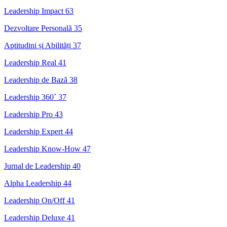
Leadership Impact
63
Dezvoltare Personală
35
Aptitudini și Abilități
37
Leadership Real
41
Leadership de Bază
38
Leadership 360˚
37
Leadership Pro
43
Leadership Expert
44
Leadership Know-How
47
Jurnal de Leadership
40
Alpha Leadership
44
Leadership On/Off
41
Leadership Deluxe
41