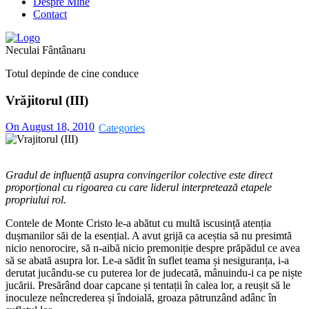
Despre Mine
Contact
Neculai Fântânaru
Totul depinde de cine conduce
Vrăjitorul (III)
On August 18, 2010
Gradul de influență asupra convingerilor colective este direct
proporțional cu rigoarea cu care liderul interpretează etapele
propriului rol.
Contele de Monte Cristo le-a abătut cu multă iscusință atenția
dușmanilor săi de la esențial. A avut grijă ca aceștia să nu presimtă
nicio nenorocire, să n-aibă nicio premoniție despre prăpădul ce avea
să se abată asupra lor. Le-a sădit în suflet teama și nesiguranța, i-a
derutat jucându-se cu puterea lor de judecată, mânuindu-i ca pe niște
jucării. Presărând doar capcane și tentații în calea lor, a reușit să le
inoculeze neîncrederea și îndoială, groaza pătrunzând adânc în