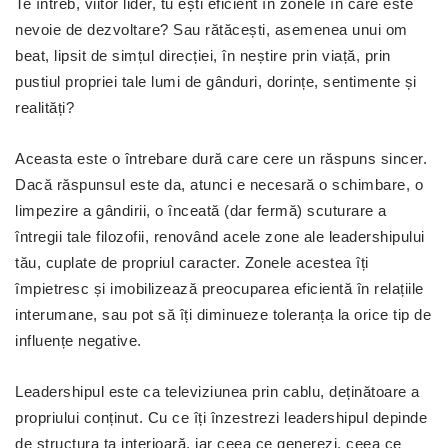
Te întreb, viitor lider, tu ești eficient în zonele în care este
nevoie de dezvoltare? Sau rătăcești, asemenea unui om
beat, lipsit de simțul direcției, în neștire prin viață, prin
pustiul propriei tale lumi de gânduri, dorințe, sentimente și
realități?
Aceasta este o întrebare dură care cere un răspuns sincer.
Dacă răspunsul este da, atunci e necesară o schimbare, o
limpezire a gândirii, o înceată (dar fermă) scuturare a
întregii tale filozofii, renovând acele zone ale leadershipului
tău, cuplate de propriul caracter. Zonele acestea îți
împietresc și imobilizează preocuparea eficientă în relațiile
interumane, sau pot să îți diminueze toleranța la orice tip de
influențe negative.
Leadershipul este ca televiziunea prin cablu, deținătoare a
propriului conținut. Cu ce îți înzestrezi leadershipul depinde
de structura ta interioară, iar ceea ce generezi, ceea ce