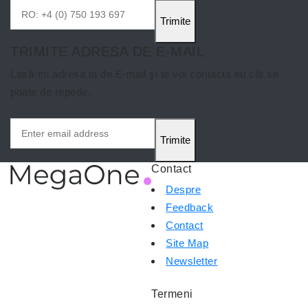
Trimite
TRIMITE ADRESA DE E-MAIL
Lasă-mi adresa ta de E-mail şi te voi contacta eu cât se
poate de repede.
Trimite
Contact
Despre
Feedback
Contact
Site Map
Newsletter
Termeni