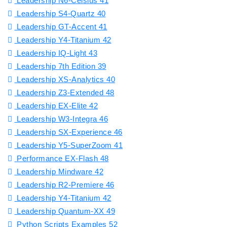
Leadership N6-Celsius
41
Leadership S4-Quartz
40
Leadership GT-Accent
41
Leadership Y4-Titanium
42
Leadership IQ-Light
43
Leadership 7th Edition
39
Leadership XS-Analytics
40
Leadership Z3-Extended
48
Leadership EX-Elite
42
Leadership W3-Integra
46
Leadership SX-Experience
46
Leadership Y5-SuperZoom
41
Performance EX-Flash
48
Leadership Mindware
42
Leadership R2-Premiere
46
Leadership Y4-Titanium
42
Leadership Quantum-XX
49
Python Scripts Examples
52