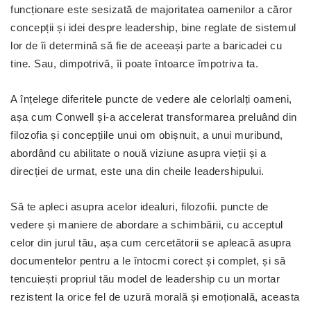
funcționare este sesizată de majoritatea oamenilor a căror
concepții și idei despre leadership, bine reglate de sistemul
lor de îi determină să fie de aceeași parte a baricadei cu
tine. Sau, dimpotrivă, îi poate întoarce împotriva ta.
A înțelege diferitele puncte de vedere ale celorlalți oameni,
așa cum Conwell și-a accelerat transformarea preluând din
filozofia și concepțiile unui om obișnuit, a unui muribund,
abordând cu abilitate o nouă viziune asupra vieții și a
direcției de urmat, este una din cheile leadershipului.
Să te apleci asupra acelor idealuri, filozofii. puncte de
vedere și maniere de abordare a schimbării, cu acceptul
celor din jurul tău, așa cum cercetătorii se apleacă asupra
documentelor pentru a le întocmi corect și complet, și să
tencuiești propriul tău model de leadership cu un mortar
rezistent la orice fel de uzură morală și emoțională, aceasta