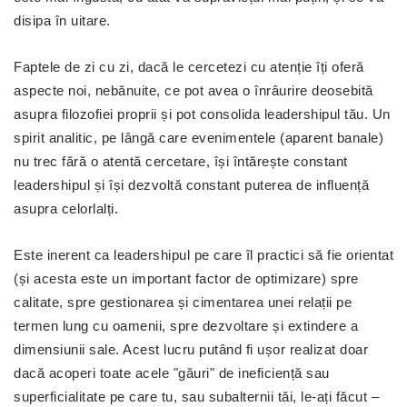
disipa în uitare.
Faptele de zi cu zi, dacă le cercetezi cu atenție îți oferă
aspecte noi, nebănuite, ce pot avea o înrâurire deosebită
asupra filozofiei proprii și pot consolida leadershipul tău. Un
spirit analitic, pe lângă care evenimentele (aparent banale)
nu trec fără o atentă cercetare, își întărește constant
leadershipul și își dezvoltă constant puterea de influență
asupra celorlalți.
Este inerent ca leadershipul pe care îl practici să fie orientat
(și acesta este un important factor de optimizare) spre
calitate, spre gestionarea și cimentarea unei relații pe
termen lung cu oamenii, spre dezvoltare și extindere a
dimensiunii sale. Acest lucru putând fi ușor realizat doar
dacă acoperi toate acele "găuri" de ineficiență sau
superficialitate pe care tu, sau subalternii tăi, le-ați făcut –