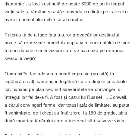
diamante", a fost susținută de peste 6000 de ori în timpul
vieții sale și rămâne și astăzi dovada credinței pe care el o
avea în potențialul nelimitat al omului.
Puterea ta de a face fața tuturor provocărilor destinului
poate să reprezinte modelul adaptativ al conceptului de sine
în coordonatele unei viziuni care se bazează pe urmarea
sensului vieții?
Oamenii își fac adesea o primă impresie (greșită) în
legătură cu alți oameni, în legătură cu credințele și valorile
lor, punând pe plan secund adevăratele lor convingeri și
întregul lor fel de-a fi. A fost și cazul lui Russel H. Conwell,
a cărui convingeri ferme, dar totuși atât de limitate, au putut
fi schimbate, ce-i drept cu întârziere, la 180 de grade, abia
după moartea tânărului care a încercat să-i salveze viața.