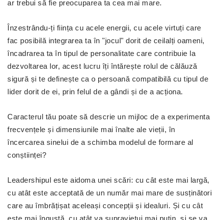
ar trebui să fie preocuparea ta cea mai mare.
Înzestrându-ți ființa cu acele energii, cu acele virtuți care
fac posibilă integrarea ta în "jocul" dorit de ceilalți oameni,
încadrarea ta în tipul de personalitate care contribuie la
dezvoltarea lor, acest lucru îți întărește rolul de călăuză
sigură și te definește ca o persoană compatibilă cu tipul de
lider dorit de ei, prin felul de a gândi și de a acționa.
Caracterul tău poate să descrie un mijloc de a experimenta
frecvențele și dimensiunile mai înalte ale vieții, în
încercarea sinelui de a schimba modelul de formare al
conștiinței?
Leadershipul este aidoma unei scări: cu cât este mai largă,
cu atât este acceptată de un număr mai mare de susținători
care au îmbrățișat aceleași concepții și idealuri. Și cu cât
este mai îngustă, cu atât va supraviețui mai puțin, și se va