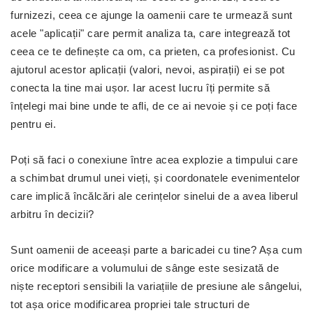
furnizezi, ceea ce ajunge la oamenii care te urmează sunt
acele "aplicații" care permit analiza ta, care integrează tot
ceea ce te definește ca om, ca prieten, ca profesionist. Cu
ajutorul acestor aplicații (valori, nevoi, aspirații) ei se pot
conecta la tine mai ușor. Iar acest lucru îți permite să
înțelegi mai bine unde te afli, de ce ai nevoie și ce poți face
pentru ei.
Poți să faci o conexiune între acea explozie a timpului care
a schimbat drumul unei vieți, și coordonatele evenimentelor
care implică încălcări ale cerințelor sinelui de a avea liberul
arbitru în decizii?
Sunt oamenii de aceeași parte a baricadei cu tine? Așa cum
orice modificare a volumului de sânge este sesizată de
niște receptori sensibili la variațiile de presiune ale sângelui,
tot așa orice modificarea propriei tale structuri de