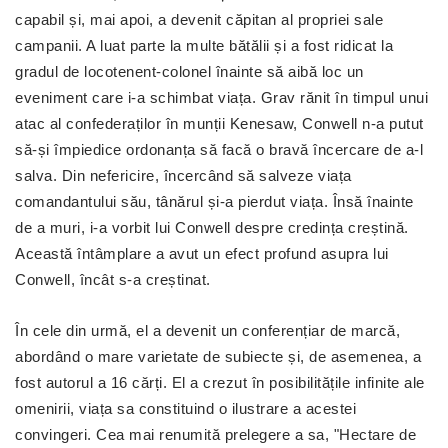
capabil și, mai apoi, a devenit căpitan al propriei sale
campanii. A luat parte la multe bătălii și a fost ridicat la
gradul de locotenent-colonel înainte să aibă loc un
eveniment care i-a schimbat viața. Grav rănit în timpul unui
atac al confederaților în munții Kenesaw, Conwell n-a putut
să-și împiedice ordonanța să facă o bravă încercare de a-l
salva. Din nefericire, încercând să salveze viața
comandantului său, tânărul și-a pierdut viața. Însă înainte
de a muri, i-a vorbit lui Conwell despre credința creștină.
Această întâmplare a avut un efect profund asupra lui
Conwell, încât s-a creștinat.
În cele din urmă, el a devenit un conferențiar de marcă,
abordând o mare varietate de subiecte și, de asemenea, a
fost autorul a 16 cărți. El a crezut în posibilitățile infinite ale
omenirii, viața sa constituind o ilustrare a acestei
convingeri. Cea mai renumită prelegere a sa, "Hectare de