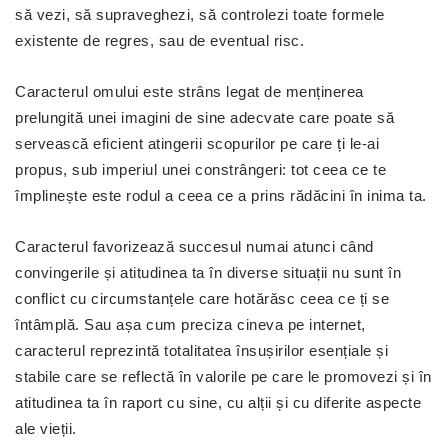
să vezi, să supraveghezi, să controlezi toate formele
existente de regres, sau de eventual risc.
Caracterul omului este strâns legat de menținerea
prelungită unei imagini de sine adecvate care poate să
servească eficient atingerii scopurilor pe care ți le-ai
propus, sub imperiul unei constrângeri: tot ceea ce te
împlinește este rodul a ceea ce a prins rădăcini în inima ta.
Caracterul favorizează succesul
numai atunci când
convingerile și atitudinea ta în diverse situații nu sunt în
conflict cu circumstanțele care hotărăsc ceea ce ți se
întâmplă. Sau așa cum preciza cineva pe internet,
caracterul reprezintă totalitatea însușirilor esențiale și
stabile care se reflectă în valorile pe care le promovezi și în
atitudinea ta în raport cu sine, cu alții și cu diferite aspecte
ale vieții.