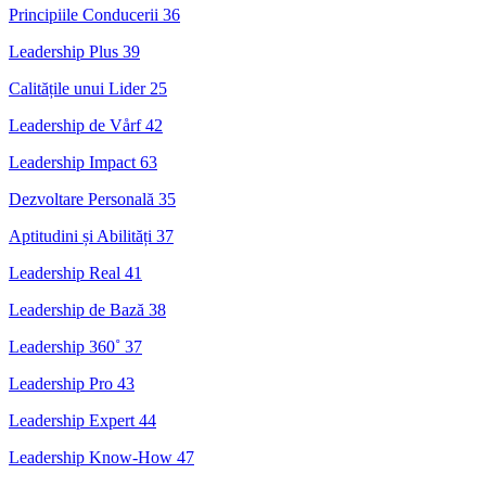
Principiile Conducerii
36
Leadership Plus
39
Calitățile unui Lider
25
Leadership de Vårf
42
Leadership Impact
63
Dezvoltare Personală
35
Aptitudini și Abilități
37
Leadership Real
41
Leadership de Bază
38
Leadership 360˚
37
Leadership Pro
43
Leadership Expert
44
Leadership Know-How
47