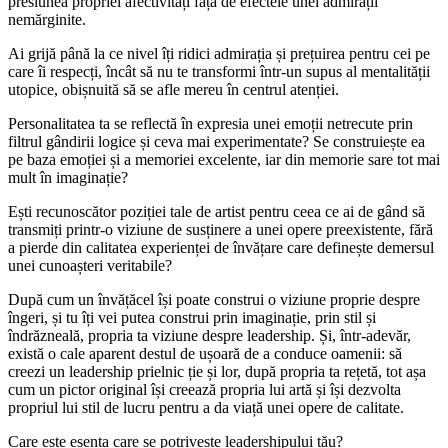
presiunea propriei afectivități față de efectele unei admirații
nemărginite.
Ai grijă până la ce nivel îți ridici admirația și prețuirea pentru cei pe
care îi respecți, încât să nu te transformi într-un supus al mentalității
utopice, obișnuită să se afle mereu în centrul atenției.
Personalitatea ta se reflectă în expresia unei emoții netrecute prin
filtrul gândirii logice și ceva mai experimentate? Se construiește ea
pe baza emoției și a memoriei excelente, iar din memorie sare tot mai
mult în imaginație?
Ești recunoscător poziției tale de artist pentru ceea ce ai de gând să
transmiți printr-o viziune de susținere a unei opere preexistente, fără
a pierde din calitatea experienței de învățare care definește demersul
unei cunoașteri veritabile?
După cum un învățăcel își poate construi o viziune proprie despre
îngeri, și tu îți vei putea construi prin imaginație, prin stil și
îndrăzneală, propria ta viziune despre leadership. Și, într-adevăr,
există o cale aparent destul de ușoară de a conduce oamenii: să
creezi un leadership prielnic ție și lor, după propria ta rețetă, tot așa
cum un pictor original își creează propria lui artă și își dezvolta
propriul lui stil de lucru pentru a da viață unei opere de calitate.
Care este esența care se potrivește leadershipului tău?