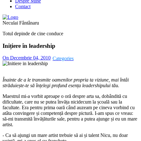
Despre Mine
Contact
Neculai Fântânaru
Totul depinde de cine conduce
Inițiere în leadership
On Decembrie 04, 2010
Înainte de a le transmite oamenilor propria ta viziune, mai întâi
străduiește-te să înțelegi profund esența leadershipului tău.
Maestrul mi-a vorbit aproape o oră despre arta sa, dobândită cu
dificultate, care nu se putea învăța nicidecum la școală sau la
facultate. Era pentru prima oară când auzeam pe cineva vorbind cu
atâta convingere și competență despre pictură. I-am spus ce vreau:
să-mi transmită învățăturile sale, pentru a putea ajunge și eu un mare
artist.
- Ca să ajungi un mare artist trebuie să ai și talent Nicu, nu doar
voință, mi-a spus el cu franchețe.