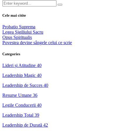
Cele mai citite
Probatio Suprema
Legea Sigiliului Sacru
Opus Spiritualis
Povestea devine sângele celui ce scrie
Categories
Lideri și Atitudine
40
Leadership Magic
40
Leadership de Succes
40
Resurse Umane
36
Legile Conducerii
40
Leadership Total
39
Leadership de Durată
42