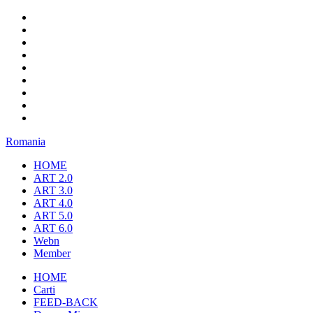
Romania
HOME
ART 2.0
ART 3.0
ART 4.0
ART 5.0
ART 6.0
Webn
Member
HOME
Carti
FEED-BACK