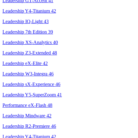
Leadership GT-Accent
41
Leadership Y4-Titanium
42
Leadership IQ-Light
43
Leadership 7th Edition
39
Leadership XS-Analytics
40
Leadership Z3-Extended
48
Leadership eX-Elite
42
Leadership W3-Integra
46
Leadership sX-Experience
46
Leadership Y5-SuperZoom
41
Performance eX-Flash
48
Leadership Mindware
42
Leadership R2-Premiere
46
Leadership Y4-Titanium
42