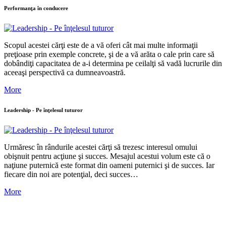
Performanţa în conducere
Scopul acestei cărţi este de a vă oferi cât mai multe informaţii
preţioase prin exemple concrete, şi de a vă arăta o cale prin care să
dobândiţi capacitatea de a-i determina pe ceilalţi să vadă lucrurile din
aceeaşi perspectivă ca dumneavoastră.
More
Leadership - Pe înţelesul tuturor
Urmăresc în rândurile acestei cărţi să trezesc interesul omului
obişnuit pentru acţiune şi succes. Mesajul acestui volum este că o
naţiune puternică este format din oameni puternici şi de succes. Iar
fiecare din noi are potenţial, deci succes…
More