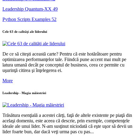
Leadership Quantum-XX
49
Python Scripts Examples
52
Cele 63 de calităţi ale liderului
De ce să citeşti această carte? Pentru că este hotărâtoare pentru
optimizarea performanţelor tale. Fiindcă pune accent mai mult pe
latura umană decât pe conceptul de business, ceea ce permite cu
uşurinţă citirea şi înţelegerea ei.
More
Leadership - Magia măiestriei
Trăsătura esenţială a acestei cărţi, faţă de altele existente pe piaţă din
acelaşi domeniu, este aceea că descrie, prin exemple, competenţele
ideale ale unui lider. N-am susţinut niciodată că eşte uşor să devii un
lider foarte bun, dar dacă veţi urma pas cu pas...