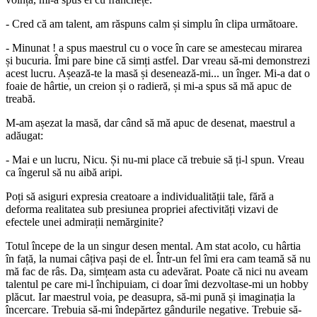
- Cred că am talent, am răspuns calm și simplu în clipa următoare.
- Minunat ! a spus maestrul cu o voce în care se amestecau mirarea
și bucuria. Îmi pare bine că simți astfel. Dar vreau să-mi demonstrezi
acest lucru. Așează-te la masă și desenează-mi... un înger. Mi-a dat o
foaie de hârtie, un creion și o radieră, și mi-a spus să mă apuc de
treabă.
M-am așezat la masă, dar când să mă apuc de desenat, maestrul a
adăugat:
- Mai e un lucru, Nicu. Și nu-mi place că trebuie să ți-l spun. Vreau
ca îngerul să nu aibă aripi.
Poți să asiguri expresia creatoare a individualității tale, fără a
deforma realitatea sub presiunea propriei afectivități vizavi de
efectele unei admirații nemărginite?
Totul începe de la un singur desen mental. Am stat acolo, cu hârtia
în față, la numai câțiva pași de el. Într-un fel îmi era cam teamă să nu
mă fac de râs. Da, simțeam asta cu adevărat. Poate că nici nu aveam
talentul pe care mi-l închipuiam, ci doar îmi dezvoltase-mi un hobby
plăcut. Iar maestrul voia, pe deasupra, să-mi pună și imaginația la
încercare. Trebuia să-mi îndepărtez gândurile negative. Trebuie să-