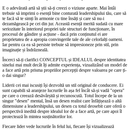
E o adevărată artă să știi să-ți creezi o viziune aparte. Mai întâi
trebuie să imprimi o esență bine conturată leadershipului tău, care să
te facă să te simți în armonie cu tine însăți și care să nu-i
dezamăgească pe cei din jur. Această esență merită sudată cu mare
seriozitate în interiorul propriei tale structuri de funcționare, în
procesul de gândire și acțiune - dacă prin conținutul ei are
proprietatea de a apropia convingerile tale de ale celorlalți oameni.
Iar pentru ca ea să persiste trebuie să impresioneze prin stil, prin
imaginație și îndrăzneală.
Încerci să-ți clarifici CONCEPTUL și IDEALUL despre identitatea
sinelui mai mult decât îți admite experiența, vizualizând un model de
a face artă prin prisma propriilor percepții despre valoarea pe care ți-
o dai singur?
Liderii cei mai iscusiți își dezvoltă un stil original de conducere. Ei
sunt capabili să aranjeze lucrurile în așa fel încât să-și vadă "opera"
pe care o creează desăvârșită și recunoscută. Totul începe de la un
singur "desen" mental, însă un desen realist care înfățișează o altă
dimensiune a leadershipului, un desen cu totul deosebit care oferă o
perspectivă inedită despre idealul lor de a face artă, pe care apoi îl
proiectează în mintea susținătorilor lor.
Fiecare lider vede lucrurile în felul lui, fiecare își vizualizează