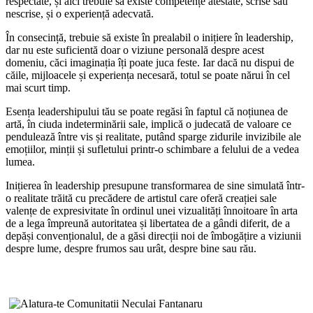
respectate, și aici trebuie să existe competențe atestate, scrise sau
nescrise, și o experiență adecvată.
În consecință, trebuie să existe în prealabil o inițiere în leadership,
dar nu este suficientă doar o viziune personală despre acest
domeniu, căci imaginația îți poate juca feste. Iar dacă nu dispui de
căile, mijloacele și experiența necesară, totul se poate nărui în cel
mai scurt timp.
Esența leadershipului tău se poate regăsi în faptul că noțiunea de
artă, în ciuda indeterminării sale, implică o judecată de valoare ce
pendulează între vis și realitate, putând sparge zidurile invizibile ale
emoțiilor, minții și sufletului printr-o schimbare a felului de a vedea
lumea.
Inițierea în leadership
presupune transformarea de sine simulată într-
o realitate trăită cu precădere de artistul care oferă creației sale
valențe de expresivitate în ordinul unei vizualități înnoitoare în arta
de a lega împreună autoritatea și libertatea de a gândi diferit, de a
depăși convenționalul, de a găsi direcții noi de îmbogățire a viziunii
despre lume, despre frumos sau urât, despre bine sau rău.