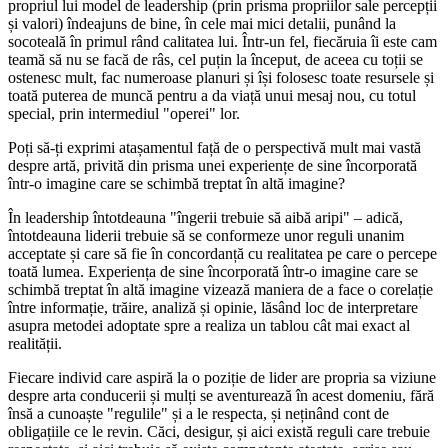
propriul lui model de leadership (prin prisma propriilor sale percepții
și valori) îndeajuns de bine, în cele mai mici detalii, punând la
socoteală în primul rând calitatea lui. Într-un fel, fiecăruia îi este cam
teamă să nu se facă de râs, cel puțin la început, de aceea cu toții se
ostenesc mult, fac numeroase planuri și își folosesc toate resursele și
toată puterea de muncă pentru a da viață unui mesaj nou, cu totul
special, prin intermediul "operei" lor.
Poți să-ți exprimi atașamentul față de o perspectivă mult mai vastă
despre artă, privită din prisma unei experiențe de sine încorporată
într-o imagine care se schimbă treptat în altă imagine?
În leadership întotdeauna "îngerii trebuie să aibă aripi" – adică,
întotdeauna liderii trebuie să se conformeze unor reguli unanim
acceptate și care să fie în concordanță cu realitatea pe care o percepe
toată lumea. Experiența de sine încorporată într-o imagine care se
schimbă treptat în altă imagine vizează maniera de a face o corelație
între informație, trăire, analiză și opinie, lăsând loc de interpretare
asupra metodei adoptate spre a realiza un tablou cât mai exact al
realității.
Fiecare individ care aspiră la o poziție de lider are propria sa viziune
despre arta conducerii și mulți se aventurează în acest domeniu, fără
însă a cunoaște "regulile" și a le respecta, și neținând cont de
obligațiile ce le revin. Căci, desigur, și aici există reguli care trebuie