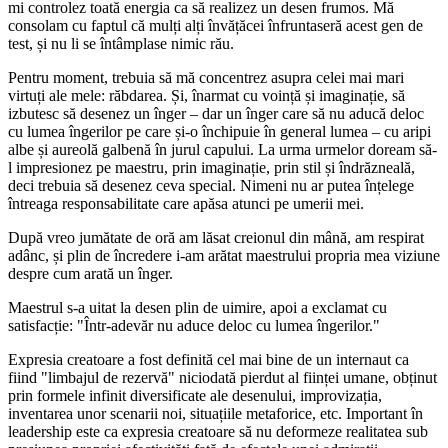
mi controlez toată energia ca să realizez un desen frumos. Mă
consolam cu faptul că mulți alți învățăcei înfruntaseră acest gen de
test, și nu li se întâmplase nimic rău.
Pentru moment, trebuia să mă concentrez asupra celei mai mari
virtuți ale mele: răbdarea. Și, înarmat cu voință și imaginație, să
izbutesc să desenez un înger – dar un înger care să nu aducă deloc
cu lumea îngerilor pe care și-o închipuie în general lumea – cu aripi
albe și aureolă galbenă în jurul capului. La urma urmelor doream să-
l impresionez pe maestru, prin imaginație, prin stil și îndrăzneală,
deci trebuia să desenez ceva special. Nimeni nu ar putea înțelege
întreaga responsabilitate care apăsa atunci pe umerii mei.
După vreo jumătate de oră am lăsat creionul din mână, am respirat
adânc, și plin de încredere i-am arătat maestrului propria mea viziune
despre cum arată un înger.
Maestrul s-a uitat la desen plin de uimire, apoi a exclamat cu
satisfacție: "Într-adevăr nu aduce deloc cu lumea îngerilor."
Expresia creatoare a fost definită cel mai bine de un internaut ca
fiind "limbajul de rezervă" niciodată pierdut al ființei umane, obținut
prin formele infinit diversificate ale desenului, improvizația,
inventarea unor scenarii noi, situațiile metaforice, etc. Important în
leadership este ca expresia creatoare să nu deformeze realitatea sub